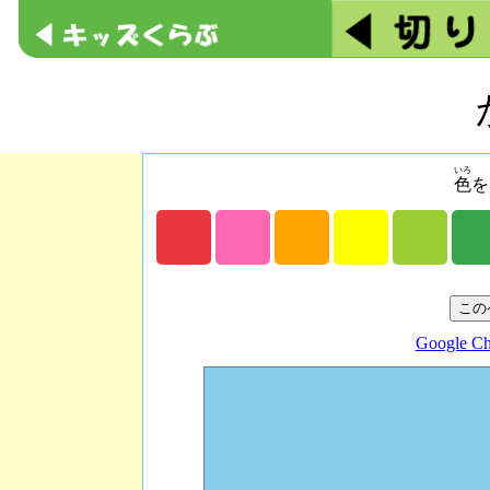
いろ
色
を
Google C